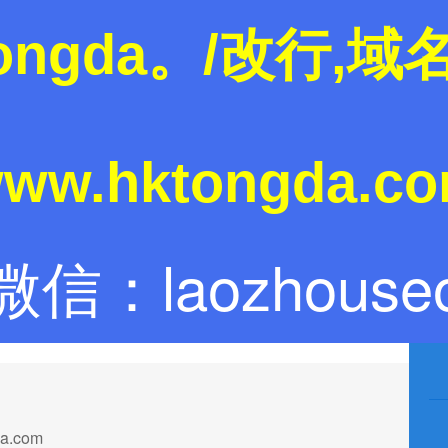
tongda。/改行,
w.hktongda.
微信：laozhouse
a.com